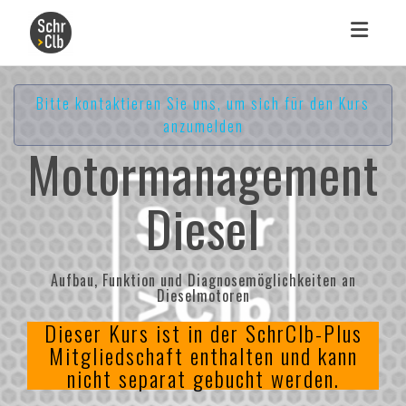
Toggle 
Bitte kontaktieren Sie uns, um sich für den Kurs
anzumelden
Motormanagement
Diesel
Aufbau, Funktion und Diagnosemöglichkeiten an
Dieselmotoren
Dieser Kurs ist in der SchrClb-Plus
Mitgliedschaft enthalten und kann
nicht separat gebucht werden.