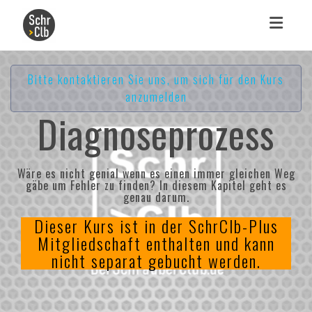
Toggle 
Bitte kontaktieren Sie uns, um sich für den Kurs
anzumelden
Diagnoseprozess
Wäre es nicht genial wenn es einen immer gleichen Weg
gäbe um Fehler zu finden? In diesem Kapitel geht es
genau darum.
Dieser Kurs ist in der SchrClb-Plus
Mitgliedschaft enthalten und kann
nicht separat gebucht werden.